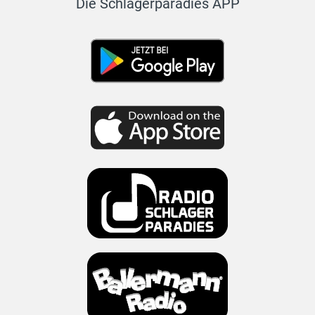
Die Schlagerparadies APP