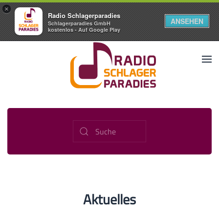
×
Radio Schlagerparadies
ANSEHEN
Schlagerparadies GmbH
kostenlos - Auf Google Play
Aktuelles