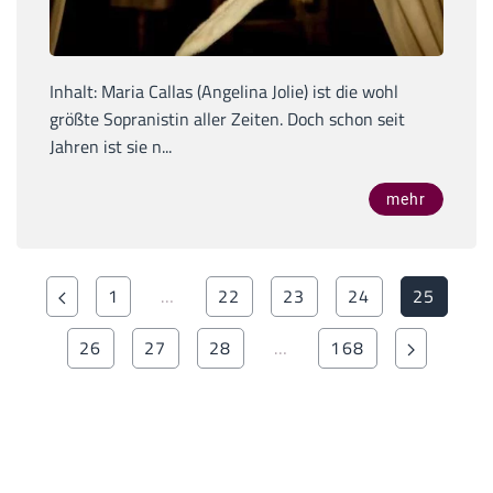
Inhalt: Maria Callas (Angelina Jolie) ist die wohl
größte Sopranistin aller Zeiten. Doch schon seit
Jahren ist sie n...
mehr
1
…
22
23
24
25
26
27
28
…
168