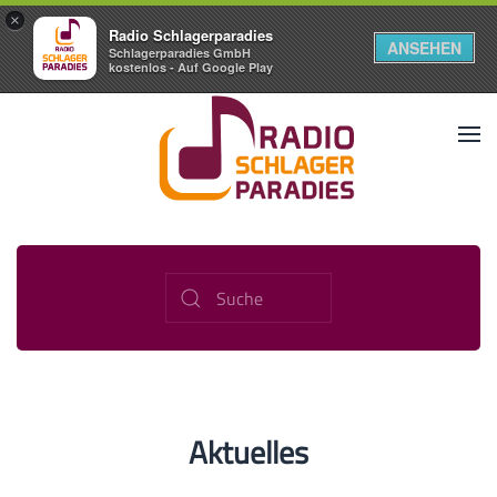
×
Radio Schlagerparadies
ANSEHEN
Schlagerparadies GmbH
kostenlos - Auf Google Play
Aktuelles