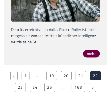
Dem österreichischen Volks-Rock'n Roller ist übel
mitgespielt worden. Mittels künstlicher Intelligenz
wurde seine Sti...
mehr
1
…
19
20
21
22
23
24
25
…
168