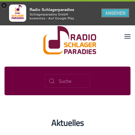
×
Radio Schlagerparadies
ANSEHEN
Schlagerparadies GmbH
kostenlos - Auf Google Play
Aktuelles