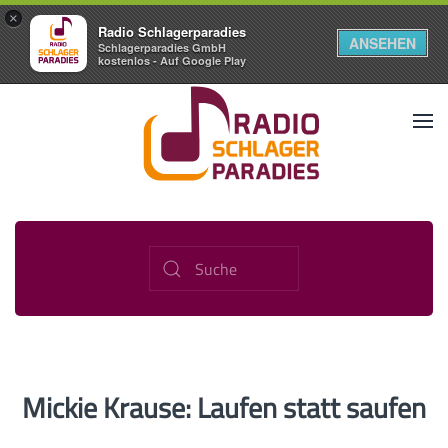
×
Radio Schlagerparadies
ANSEHEN
Schlagerparadies GmbH
kostenlos - Auf Google Play
Mickie Krause: Laufen statt saufen