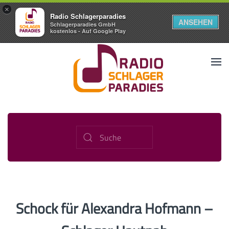
×
Radio Schlagerparadies
ANSEHEN
Schlagerparadies GmbH
kostenlos - Auf Google Play
Schock für Alexandra Hofmann –