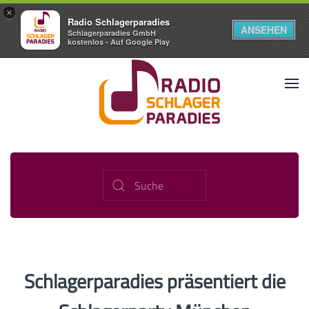
×
Radio Schlagerparadies
ANSEHEN
Schlagerparadies GmbH
kostenlos - Auf Google Play
Schlagerparadies präsentiert die