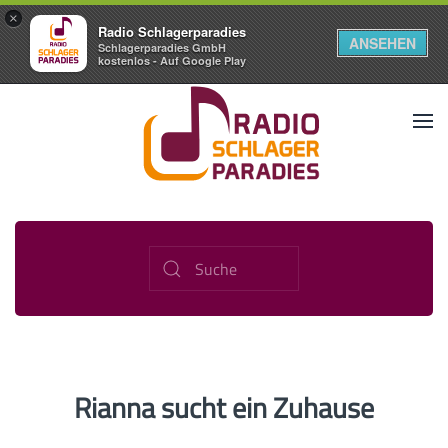
×
Radio Schlagerparadies
ANSEHEN
Schlagerparadies GmbH
kostenlos - Auf Google Play
Rianna sucht ein Zuhause