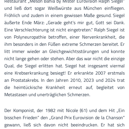
Restaurant „Meson Bahia by Mister Eurovision Ralph Siegel“
und ließ dort sogar Weißwürste aus München einfliegen.
Fröhlich und zudem in einem gewissen Maße gesund. Siegel
äußerte Ende März: „Gerade geht’s mir gut, Gott sei Dank.
Eine Verschlechterung ist nicht eingetreten." Ralph Siegel ist
von Polyneuropathie betroffen, einer Nervenkrankheit, die
ihm besonders in den Füßen extreme Schmerzen bereitet. Er
litt immer wieder an Gleichgewichtsstörungen und konnte
nicht lange gehen oder stehen. Aber das war nicht die einzige
Qual, die Siegel erlitten hat. Siegel hat insgesamt viermal
eine Krebserkrankung besiegt! Er erkrankte 2007 erstmals
an Prostatakrebs. In den Jahren 2010, 2023 und 2024 trat
die heimtückische Krankheit erneut auf, begleitet von
Metastasen und unerträglichen Schmerzen.
Der Komponist, der 1982 mit Nicole (61) und dem Hit „Ein
bisschen Frieden“ den „Grand Prix Eurovision de la Chanson“
gewann, ließ sich davon nicht beeindrucken. Er hat sich