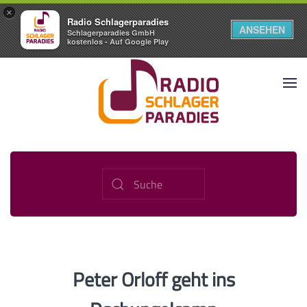
×
Radio Schlagerparadies
ANSEHEN
Schlagerparadies GmbH
kostenlos - Auf Google Play
Peter Orloff geht ins