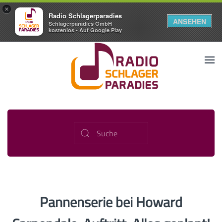
×
Radio Schlagerparadies
ANSEHEN
Schlagerparadies GmbH
kostenlos - Auf Google Play
Pannenserie bei Howard