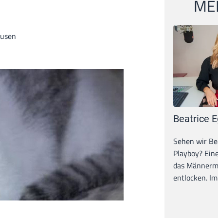
MEI
ausen
Beatrice E
Sehen wir Bea
Playboy? Ein
das Männerma
entlocken. Im 