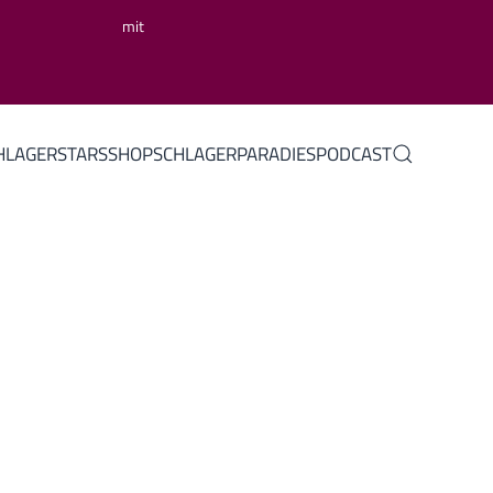
mit
HLAGERSTARS
SHOP
SCHLAGERPARADIES
PODCAST