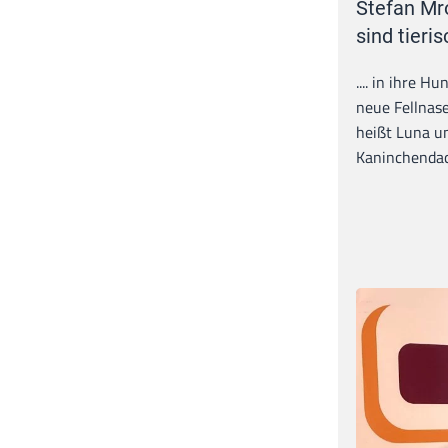
Stefan Mr
sind tieris
.... in ihre H
neue Fellnase
heißt Luna un
Kaninchendack