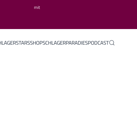
mit
HLAGERSTARS
SHOP
SCHLAGERPARADIES
PODCAST