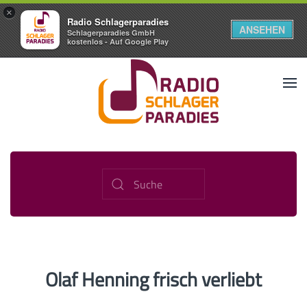
×
Radio Schlagerparadies
ANSEHEN
Schlagerparadies GmbH
kostenlos - Auf Google Play
Olaf Henning frisch verliebt