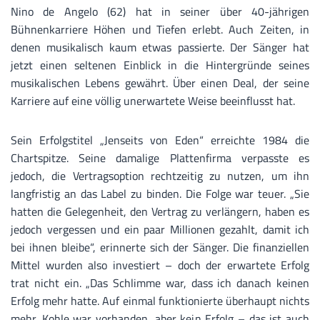
Nino de Angelo (62) hat in seiner über 40-jährigen
Bühnenkarriere Höhen und Tiefen erlebt. Auch Zeiten, in
denen musikalisch kaum etwas passierte. Der Sänger hat
jetzt einen seltenen Einblick in die Hintergründe seines
musikalischen Lebens gewährt. Über einen Deal, der seine
Karriere auf eine völlig unerwartete Weise beeinflusst hat.
Sein Erfolgstitel „Jenseits von Eden“ erreichte 1984 die
Chartspitze. Seine damalige Plattenfirma verpasste es
jedoch, die Vertragsoption rechtzeitig zu nutzen, um ihn
langfristig an das Label zu binden. Die Folge war teuer. „Sie
hatten die Gelegenheit, den Vertrag zu verlängern, haben es
jedoch vergessen und ein paar Millionen gezahlt, damit ich
bei ihnen bleibe“, erinnerte sich der Sänger. Die finanziellen
Mittel wurden also investiert – doch der erwartete Erfolg
trat nicht ein. „Das Schlimme war, dass ich danach keinen
Erfolg mehr hatte. Auf einmal funktionierte überhaupt nichts
mehr. Kohle war vorhanden, aber kein Erfolg – das ist auch