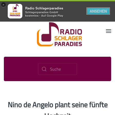
×
Radio Schlagerparadies
ANSEHEN
Schlagerparadies GmbH
kostenlos - Auf Google Play
Nino de Angelo plant seine fünfte