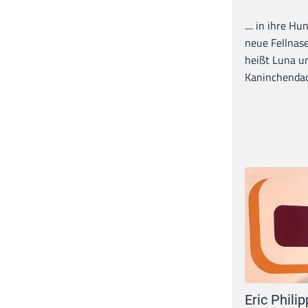
.... in ihre H
neue Fellnase
heißt Luna un
Kaninchendack
Eric Philip