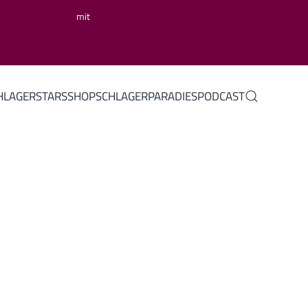
mit
HLAGERSTARS
SHOP
SCHLAGERPARADIES
PODCAST