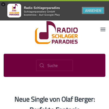
×
Radio Schlagerparadies
ANSEHEN
Schlagerparadies GmbH
kostenlos - Auf Google Play
Neue Single von Olaf Berger: