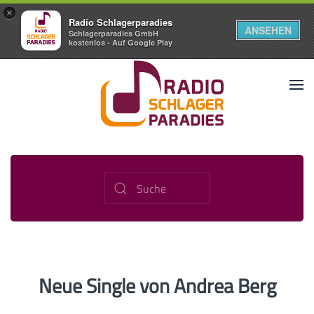
×
Radio Schlagerparadies
ANSEHEN
Schlagerparadies GmbH
kostenlos - Auf Google Play
Neue Single von Andrea Berg