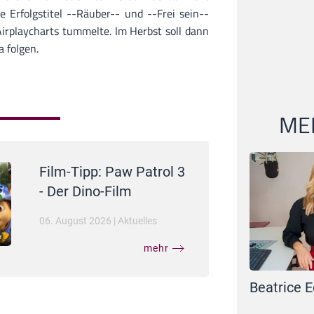
 Erfolgstitel --Räuber-- und --Frei sein--
Airplaycharts tummelte. Im Herbst soll dann
 folgen.
MEI
Film-Tipp: Paw Patrol 3
- Der Dino-Film
06. August 2026
|
Aktuelles
mehr
Beatrice E