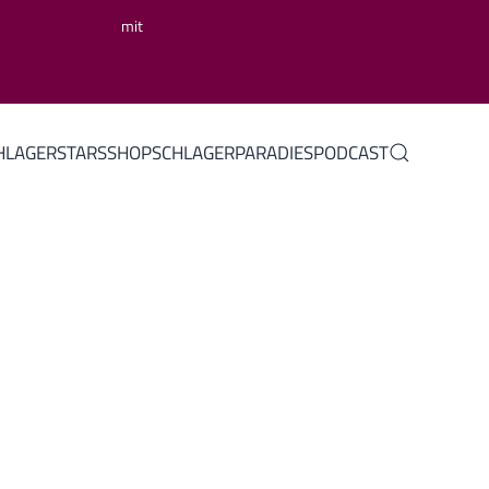
mit
HLAGERSTARS
SHOP
SCHLAGERPARADIES
PODCAST