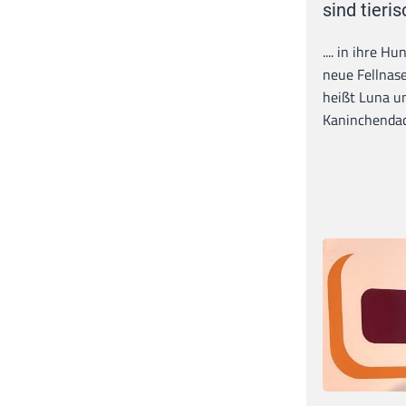
sind tieris
.... in ihre H
neue Fellnase
heißt Luna un
Kaninchendack