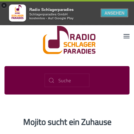
×
Radio Schlagerparadies
ANSEHEN
Schlagerparadies GmbH
kostenlos - Auf Google Play
Mojito sucht ein Zuhause