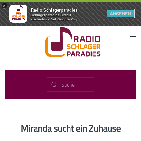
×
Radio Schlagerparadies
ANSEHEN
Schlagerparadies GmbH
kostenlos - Auf Google Play
Miranda sucht ein Zuhause