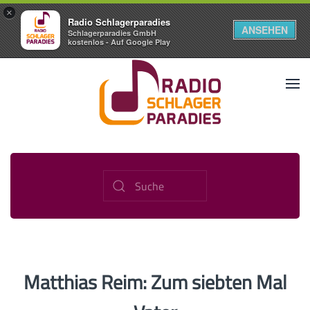
×
Radio Schlagerparadies
ANSEHEN
Schlagerparadies GmbH
kostenlos - Auf Google Play
Matthias Reim: Zum siebten Mal