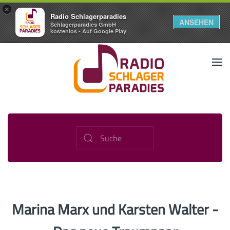
×
Radio Schlagerparadies
ANSEHEN
Schlagerparadies GmbH
kostenlos - Auf Google Play
Marina Marx und Karsten Walter -