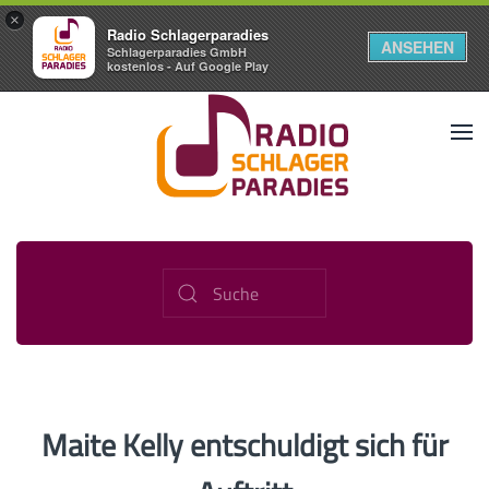
×
Radio Schlagerparadies
ANSEHEN
Schlagerparadies GmbH
kostenlos - Auf Google Play
Maite Kelly entschuldigt sich für