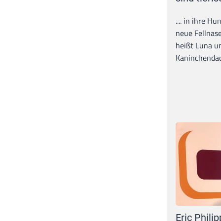
.... in ihre H
neue Fellnase
heißt Luna un
Kaninchendack
Eric Philip