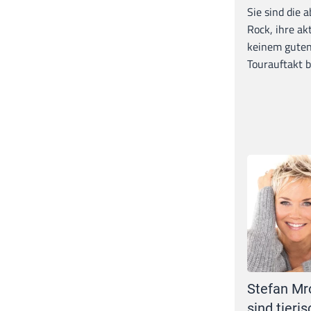
Sie sind die 
Rock, ihre ak
keinem guten
Tourauftakt b
Stefan Mr
sind tieris