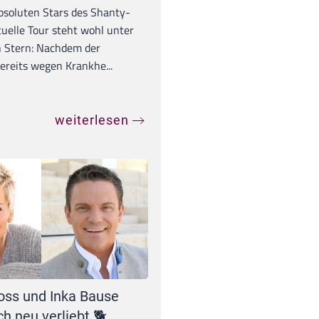
absoluten Stars des Shanty-
tuelle Tour steht wohl unter
 Stern: Nachdem der
ereits wegen Krankhe...
weiterlesen
oss und Inka Bause
ch neu verliebt 🐕