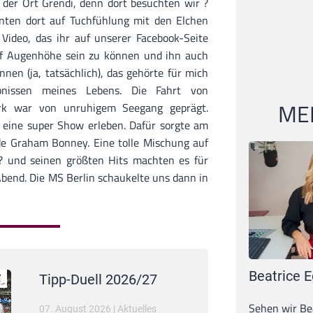
 der Ort Grendi, denn dort besuchten wir ?
nnten dort auf Tuchfühlung mit den Elchen
 Video, das ihr auf unserer Facebook-Seite
uf Augenhöhe sein zu können und ihn auch
nen (ja, tatsächlich), das gehörte für mich
bnissen meines Lebens. Die Fahrt von
MEI
rk war von unruhigem Seegang geprägt.
eine super Show erleben. Dafür sorgte am
de Graham Bonney. Eine tolle Mischung auf
s? und seinen größten Hits machten es für
bend. Die MS Berlin schaukelte uns dann in
Beatrice E
Tipp-Duell 2026/27
Sehen wir Bea
07. August 2026
|
Aktuelles