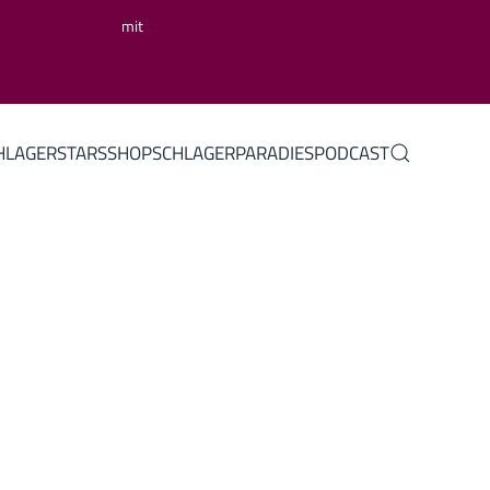
mit
HLAGERSTARS
SHOP
SCHLAGERPARADIES
PODCAST