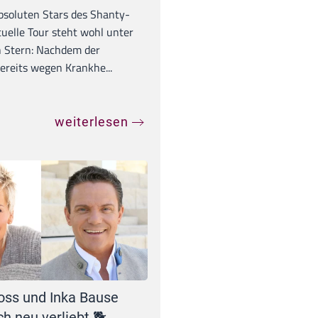
absoluten Stars des Shanty-
tuelle Tour steht wohl unter
 Stern: Nachdem der
ereits wegen Krankhe...
weiterlesen
oss und Inka Bause
ch neu verliebt 🐕