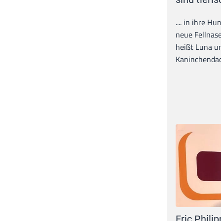
.... in ihre H
neue Fellnase
heißt Luna un
Kaninchendack
Eric Philip