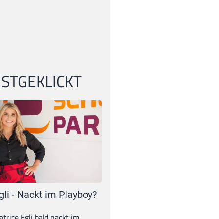
STGEKLICKT
gli - Nackt im Playboy?
trice Egli bald nackt im