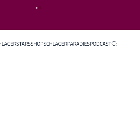
mit
HLAGERSTARS
SHOP
SCHLAGERPARADIES
PODCAST