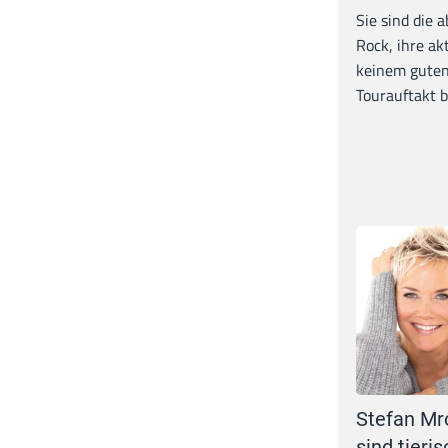
Sie sind die 
Rock, ihre ak
keinem guten
Tourauftakt b
Stefan Mr
sind tieris