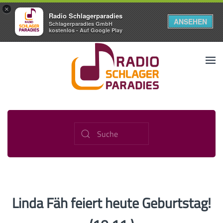
×
Radio Schlagerparadies
ANSEHEN
Schlagerparadies GmbH
kostenlos - Auf Google Play
Linda Fäh feiert heute Geburtstag!