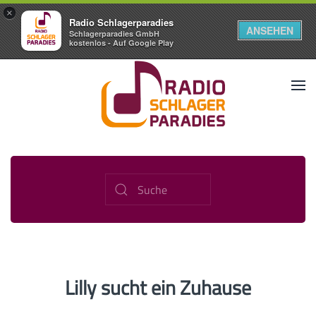
×
Radio Schlagerparadies
ANSEHEN
Schlagerparadies GmbH
kostenlos - Auf Google Play
Lilly sucht ein Zuhause