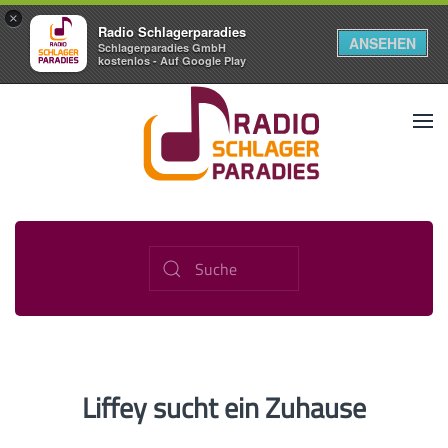
×
Radio Schlagerparadies
ANSEHEN
Schlagerparadies GmbH
kostenlos - Auf Google Play
Liffey sucht ein Zuhause