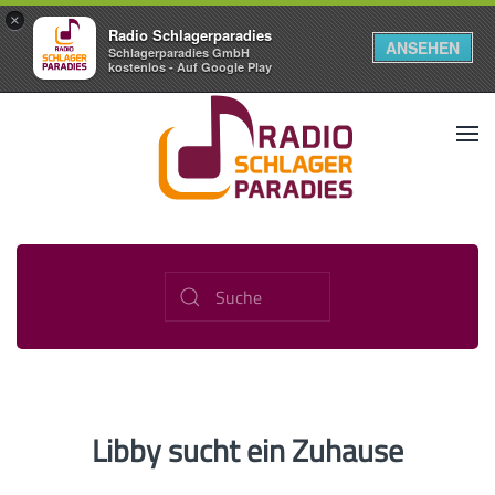
×
Radio Schlagerparadies
ANSEHEN
Schlagerparadies GmbH
kostenlos - Auf Google Play
Libby sucht ein Zuhause