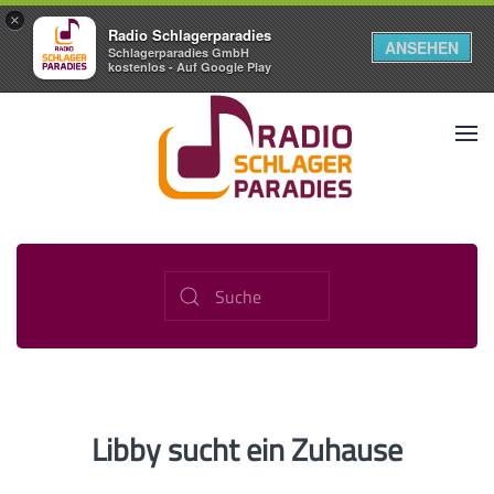
×
Radio Schlagerparadies
ANSEHEN
Schlagerparadies GmbH
kostenlos - Auf Google Play
Libby sucht ein Zuhause