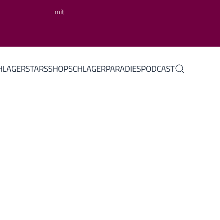
mit
HLAGERSTARS
SHOP
SCHLAGERPARADIES
PODCAST