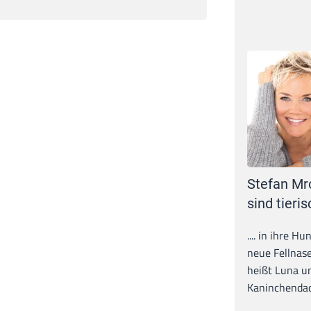
Stefan Mr
sind tieris
.... in ihre H
neue Fellnase
heißt Luna un
Kaninchendack