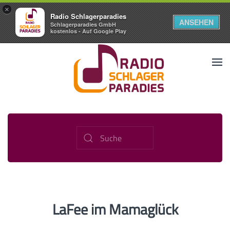
×
Radio Schlagerparadies
ANSEHEN
Schlagerparadies GmbH
kostenlos - Auf Google Play
LaFee im Mamaglück