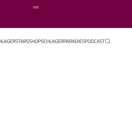
mit
HLAGERSTARS
SHOP
SCHLAGERPARADIES
PODCAST