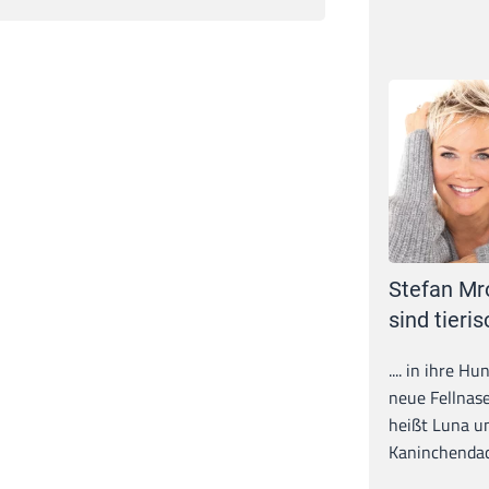
Stefan Mr
sind tieris
.... in ihre H
neue Fellnase
heißt Luna un
Kaninchendack