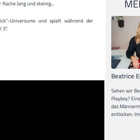
MEI
Rache lang und steinig...
Wick“-Universums und spielt während der
 3".
Beatrice E
Sehen wir Bea
Playboy? Ein
das Männerma
entlocken. Im 