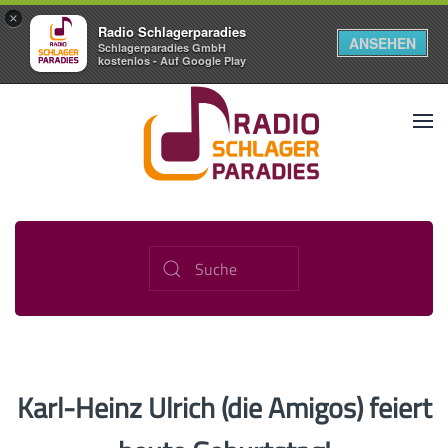
×
Radio Schlagerparadies
ANSEHEN
Schlagerparadies GmbH
kostenlos - Auf Google Play
Karl-Heinz Ulrich (die Amigos) feiert