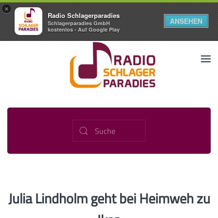
×
Radio Schlagerparadies
ANSEHEN
Schlagerparadies GmbH
kostenlos - Auf Google Play
Julia Lindholm geht bei Heimweh zu