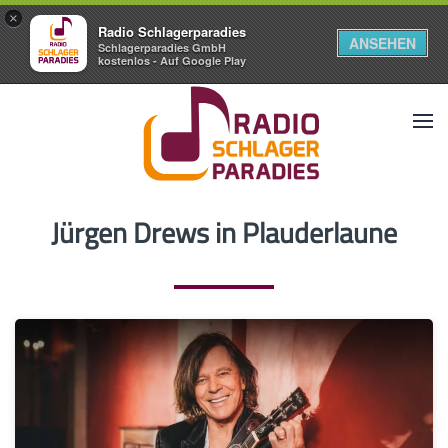
×
Radio Schlagerparadies
ANSEHEN
Schlagerparadies GmbH
kostenlos - Auf Google Play
Jürgen Drews in Plauderlaune