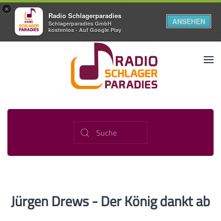
×
Radio Schlagerparadies
ANSEHEN
Schlagerparadies GmbH
kostenlos - Auf Google Play
Jürgen Drews - Der König dankt ab