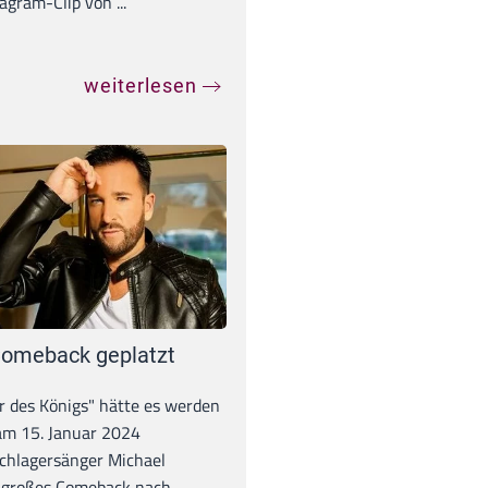
agram-Clip von ...
weiterlesen
omeback geplatzt
r des Königs" hätte es werden
 am 15. Januar 2024
chlagersänger Michael
 großes Comeback nach