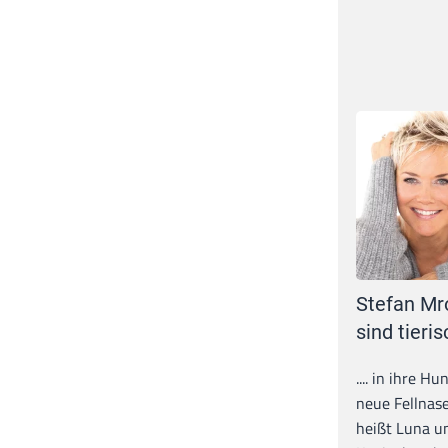
Stefan Mr
sind tieris
.... in ihre H
neue Fellnase
heißt Luna un