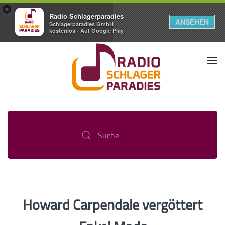
×
Radio Schlagerparadies
ANSEHEN
Schlagerparadies GmbH
kostenlos - Auf Google Play
Howard Carpendale vergöttert