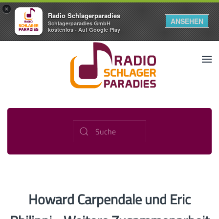
×
Radio Schlagerparadies
ANSEHEN
Schlagerparadies GmbH
kostenlos - Auf Google Play
Howard Carpendale und Eric