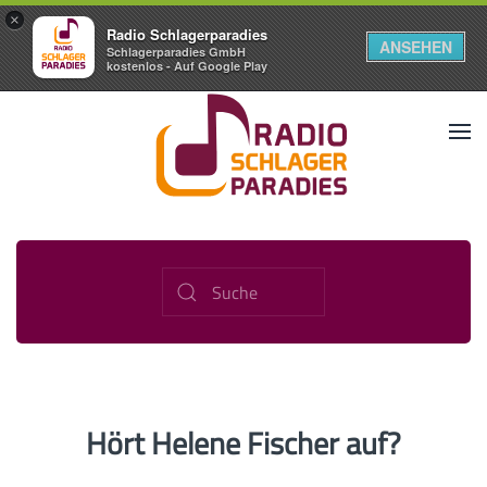
×
Radio Schlagerparadies
ANSEHEN
Schlagerparadies GmbH
kostenlos - Auf Google Play
Hört Helene Fischer auf?