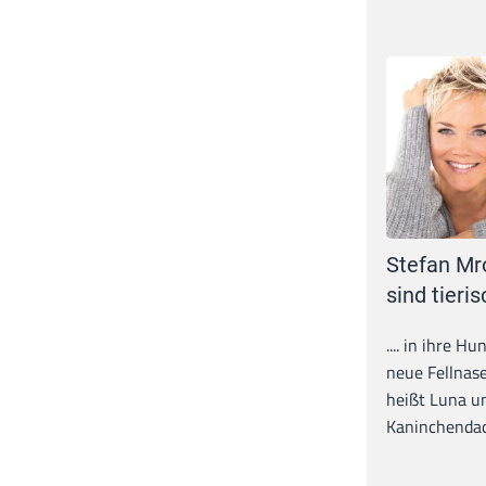
Stefan Mr
sind tieris
.... in ihre H
neue Fellnase
heißt Luna un
Kaninchendack