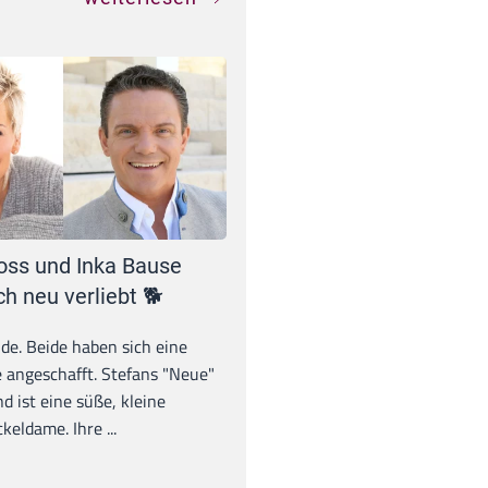
oss und Inka Bause
ch neu verliebt 🐕
unde. Beide haben sich eine
 angeschafft. Stefans "Neue"
d ist eine süße, kleine
eldame. Ihre ...