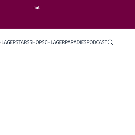
mit
HLAGERSTARS
SHOP
SCHLAGERPARADIES
PODCAST