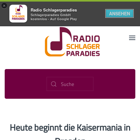
×
Radio Schlagerparadies
ANSEHEN
Schlagerparadies GmbH
kostenlos - Auf Google Play
Heute beginnt die Kaisermania in