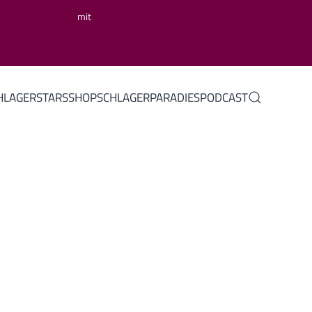
mit
HLAGERSTARS
SHOP
SCHLAGERPARADIES
PODCAST