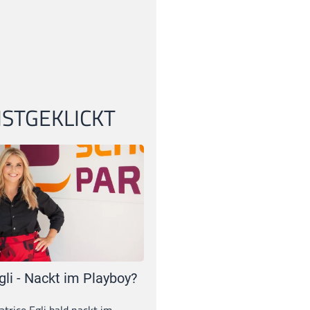
STGEKLICKT
gli - Nackt im Playboy?
trice Egli bald nackt im