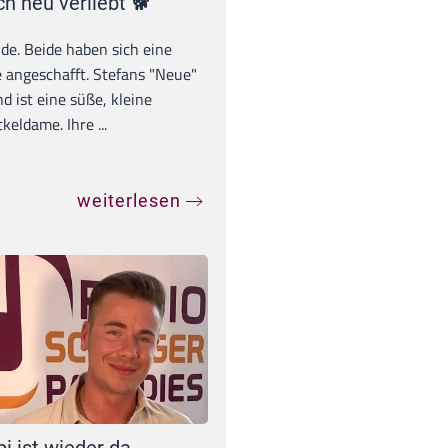
ch neu verliebt 🐕
unde. Beide haben sich eine
 angeschafft. Stefans "Neue"
d ist eine süße, kleine
eldame. Ihre ...
weiterlesen
pi ist wieder da