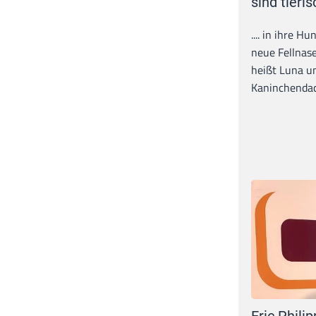
sind tieris
.... in ihre H
neue Fellnase
heißt Luna un
Kaninchendack
Eric Philip