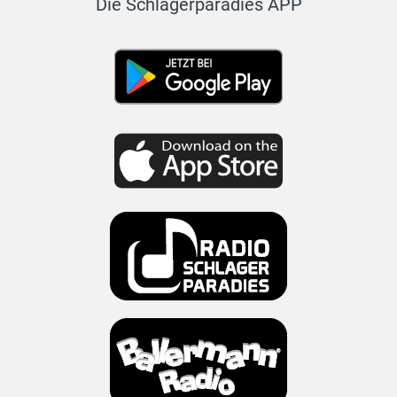
Die Schlagerparadies APP