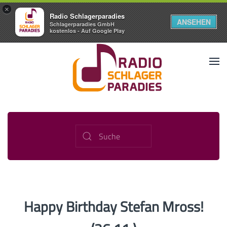
×
Radio Schlagerparadies
ANSEHEN
Schlagerparadies GmbH
kostenlos - Auf Google Play
Happy Birthday Stefan Mross!