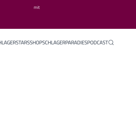
mit
HLAGERSTARS
SHOP
SCHLAGERPARADIES
PODCAST