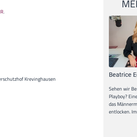
MEI
ER
.
Beatrice E
ierschutzhof Krevinghausen
Sehen wir Bea
Playboy? Ein
das Männerma
entlocken. Im 