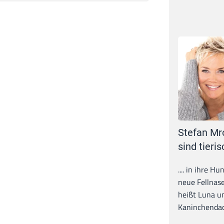
Stefan Mr
sind tieris
.... in ihre H
neue Fellnase
heißt Luna un
Kaninchendack