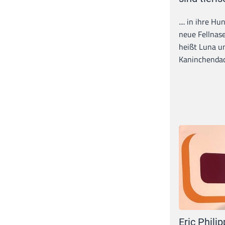
.... in ihre H
neue Fellnase
heißt Luna un
Kaninchendack
Eric Philip