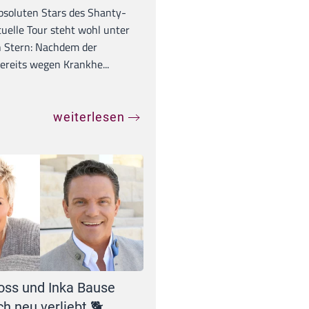
absoluten Stars des Shanty-
tuelle Tour steht wohl unter
 Stern: Nachdem der
ereits wegen Krankhe...
weiterlesen
oss und Inka Bause
ch neu verliebt 🐕