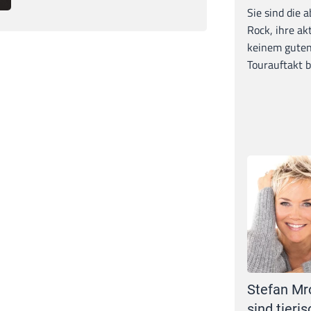
Sie sind die 
Rock, ihre ak
keinem guten
Tourauftakt b
Stefan Mr
sind tieris