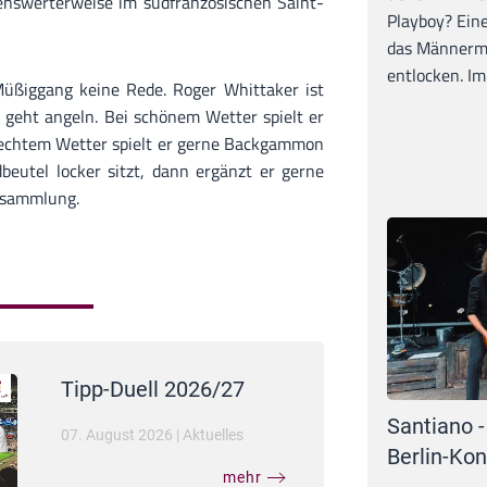
denswerterweise im südfranzösischen Saint-
Playboy? Ein
das Männerma
entlocken. Im 
üßiggang keine Rede. Roger Whittaker ist
 geht angeln. Bei schönem Wetter spielt er
hlechtem Wetter spielt er gerne Backgammon
eutel locker sitzt, dann ergänzt er gerne
nsammlung.
Tipp-Duell 2026/27
Santiano -
07. August 2026
|
Aktuelles
Berlin-Kon
mehr