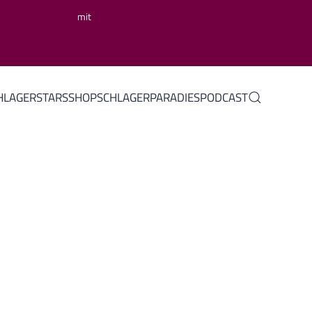
mit
HLAGERSTARS
SHOP
SCHLAGERPARADIES
PODCAST