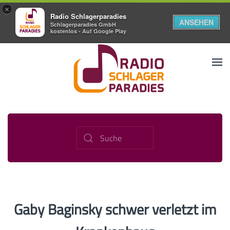
×
Radio Schlagerparadies
ANSEHEN
Schlagerparadies GmbH
kostenlos - Auf Google Play
Gaby Baginsky schwer verletzt im