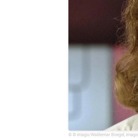
© © imago/Waldemar Boegel, imago