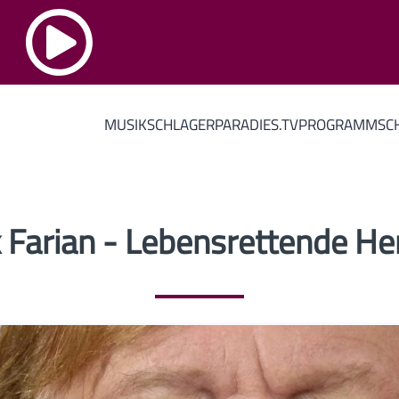
MUSIK
SCHLAGERPARADIES.TV
PROGRAMM
SC
 Farian - Lebensrettende H