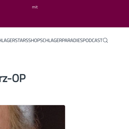
mit
HLAGERSTARS
SHOP
SCHLAGERPARADIES
PODCAST
erz-OP