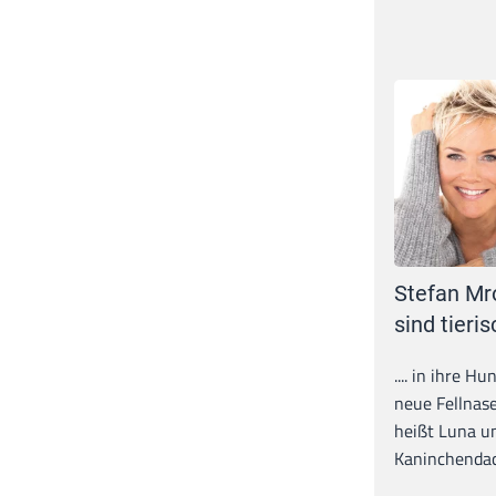
Stefan Mr
sind tieris
.... in ihre H
neue Fellnase
heißt Luna un
Kaninchendack